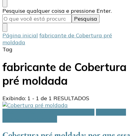
Procurando
Pesquise qualquer coisa e pressione Enter.
algo?
Página inicial
fabricante de Cobertura pré
moldada
Tag
fabricante de Cobertura
pré moldada
Exibindo: 1 - 1 de 1 RESULTADOS
cobertura de concreto pré-moldado
conserto de
Telhas Pré-Moldadas
Cobertura pré moldada: por que essa