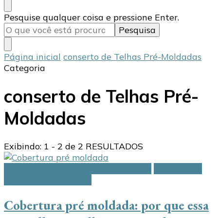
Procurando
Pesquise qualquer coisa e pressione Enter.
algo?
Página inicial
conserto de Telhas Pré-Moldadas
Categoria
conserto de Telhas Pré-
Moldadas
Exibindo: 1 - 2 de 2 RESULTADOS
cobertura de concreto pré-moldado
conserto de
Telhas Pré-Moldadas
Cobertura pré moldada: por que essa