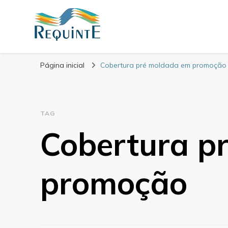
Blog Requinte
Página inicial
Cobertura pré moldada em promoção
TAG
Cobertura p
promoção