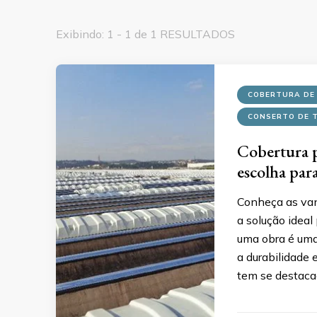
Exibindo: 1 - 1 de 1 RESULTADOS
COBERTURA DE
CONSERTO DE 
Cobertura p
escolha par
Conheça as van
a solução ideal
uma obra é uma 
a durabilidade 
tem se destaca