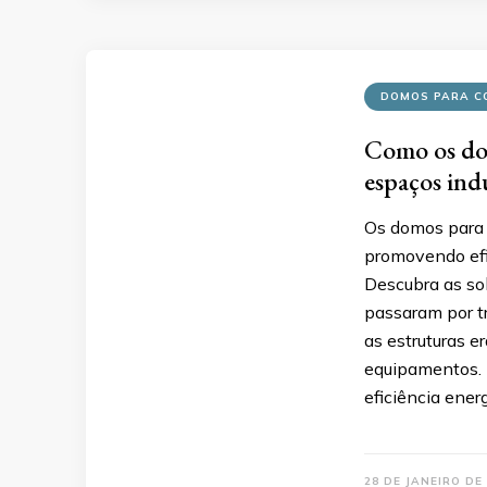
DOMOS PARA C
Como os do
espaços indu
Os domos para 
promovendo efic
Descubra as so
passaram por tr
as estruturas 
equipamentos. 
eficiência ener
28 DE JANEIRO DE